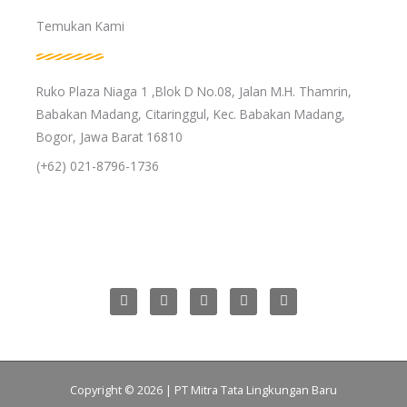
Temukan Kami
Ruko Plaza Niaga 1 ,Blok D No.08, Jalan M.H. Thamrin,
Babakan Madang, Citaringgul, Kec. Babakan Madang,
Bogor, Jawa Barat 16810
(+62) 021-8796-1736
L
F
T
I
P
i
a
w
n
i
n
c
i
s
n
k
e
t
t
t
e
b
t
a
e
d
o
e
g
r
i
o
r
r
e
n
k
a
s
Copyright © 2026 | PT Mitra Tata Lingkungan Baru
m
t