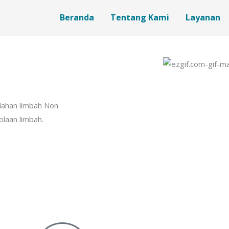
Beranda
Tentang Kami
Layanan
lahan limbah Non
laan limbah.