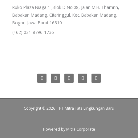
Ruko Plaza Niaga 1 ,Blok D No.08, Jalan M.H. Thamrin,
Babakan Madang, Citaringgul, Kec. Babakan Madang,
Bogor, Jawa Barat 16810
(+62) 021-8796-1736
L
F
T
I
P
i
a
w
n
i
n
c
i
s
n
k
e
t
t
t
e
b
t
a
e
d
o
e
g
r
i
o
r
r
e
n
k
a
s
Copyright © 2026 | PT Mitra Tata Lingkungan Baru
m
t
By : @dafuzz.id
Powered by
Mitra Corporate